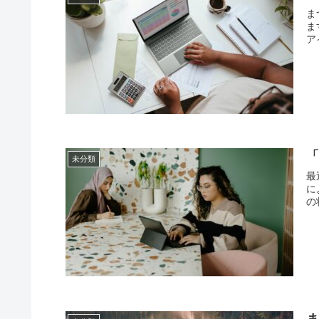
ま
ま
ア
未分類
最
に
の状