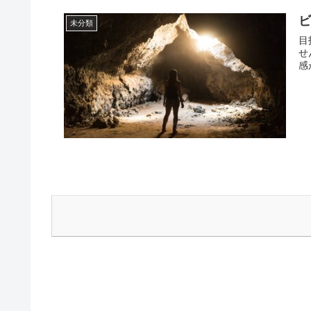
ビ
未分類
目
せ
感