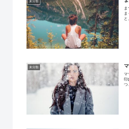
ま
未分類
ま
ま
と
マ
未分類
マ
印
つ.