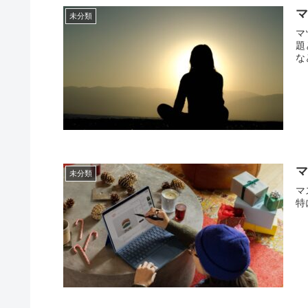
未分類
マ
題
など
マ
未分類
マ
特