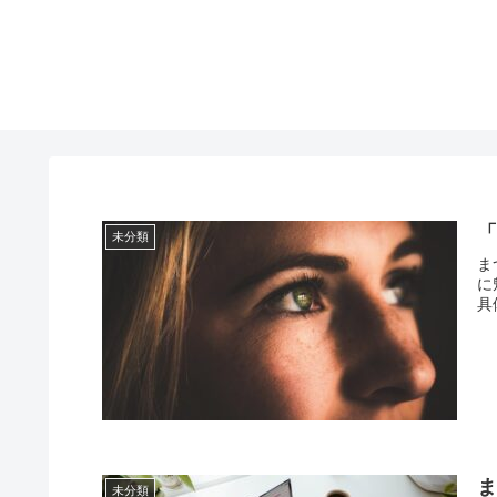
「
未分類
ま
に
具
ま
未分類