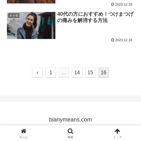
2023.12.18
40代の方におすすめ！つけまつげ
未分類
の痛みを解消する方法
2023.12.18
前
1
…
14
15
16
へ
bianymeans.com
© 2023 bianymeans.com.
ホーム
検索
トップ