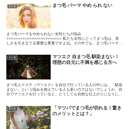
まつ毛 パーマ やめ られ ない
未分類
まつ毛パーマをやめられない女性たちの悩み
======================== 私たち女性にとってまつ毛は、美
しさを引き立てる重要な要素ですよね。その中でも、まつ毛パーマは
根元からのカールをつけてくれるので、目元をより魅力的に演...
マツエク 自まつ毛 馴染まない！
未分類
理想の目元に不満を感じる方へ
まつ毛エクステ（マツエク）を自分で行っている人の中には、「馴染
まない」という悩みを抱えている人も多いのではないでしょうか。自
分でマツエクを行っていると、どうしても自然な仕上がりになりにく
いことがあります。 例えば、まつ毛エクステをつけた後に...
「マツパでまつ毛が切れる！驚き
未分類
のメリットとは？」