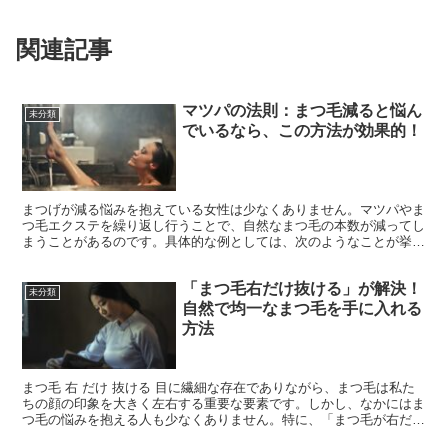
関連記事
マツパの法則：まつ毛減ると悩ん
未分類
でいるなら、この方法が効果的！
まつげが減る悩みを抱えている女性は少なくありません。マツパやま
つ毛エクステを繰り返し行うことで、自然なまつ毛の本数が減ってし
まうことがあるのです。具体的な例としては、次のようなことが挙げ
られます。 1. マツパを繰り返し行うことで、自然なま...
「まつ毛右だけ抜ける」が解決！
未分類
自然で均一なまつ毛を手に入れる
方法
まつ毛 右 だけ 抜ける 目に繊細な存在でありながら、まつ毛は私た
ちの顔の印象を大きく左右する重要な要素です。しかし、なかにはま
つ毛の悩みを抱える人も少なくありません。特に、「まつ毛が右だけ
抜ける」という悩みは一体何が原因なのでしょうか？そ...