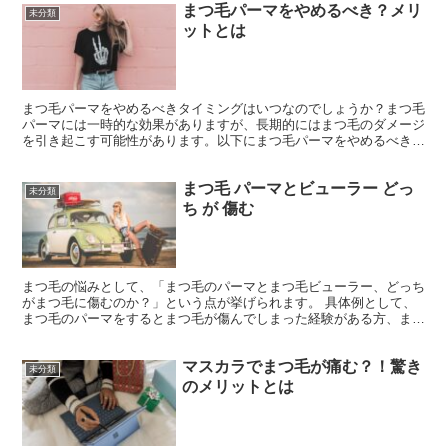
まつ毛パーマをやめるべき？メリ
未分類
ットとは
まつ毛パーマをやめるべきタイミングはいつなのでしょうか？まつ毛
パーマには一時的な効果がありますが、長期的にはまつ毛のダメージ
を引き起こす可能性があります。以下にまつ毛パーマをやめるべきタ
イミングを3つご紹介します。 1. まつ毛が薄くなって...
まつ毛 パーマとビューラー どっ
未分類
ち が 傷む
まつ毛の悩みとして、「まつ毛のパーマとまつ毛ビューラー、どっち
がまつ毛に傷むのか？」という点が挙げられます。 具体例として、
まつ毛のパーマをするとまつ毛が傷んでしまった経験がある方、まつ
毛ビューラーを使い続けるとまつ毛が抜けてしまったと感じ...
マスカラでまつ毛が痛む？！驚き
未分類
のメリットとは