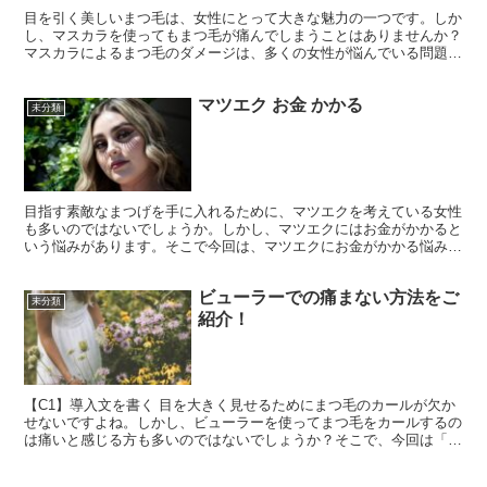
目を引く美しいまつ毛は、女性にとって大きな魅力の一つです。しか
し、マスカラを使ってもまつ毛が痛んでしまうことはありませんか？
マスカラによるまつ毛のダメージは、多くの女性が悩んでいる問題で
す。ここでは、マスカラによるまつ毛のダメージについて考...
マツエク お金 かかる
未分類
目指す素敵なまつげを手に入れるために、マツエクを考えている女性
も多いのではないでしょうか。しかし、マツエクにはお金がかかると
いう悩みがあります。そこで今回は、マツエクにお金がかかる悩みに
ついてお話ししましょう。 具体的な悩みの一つは、マツエ...
ビューラーでの痛まない方法をご
未分類
紹介！
【C1】導入文を書く 目を大きく見せるためにまつ毛のカールが欠か
せないですよね。しかし、ビューラーを使ってまつ毛をカールするの
は痛いと感じる方も多いのではないでしょうか？そこで、今回は「ビ
ューラーを使ってまつ毛をカールする際に痛みを感じない...