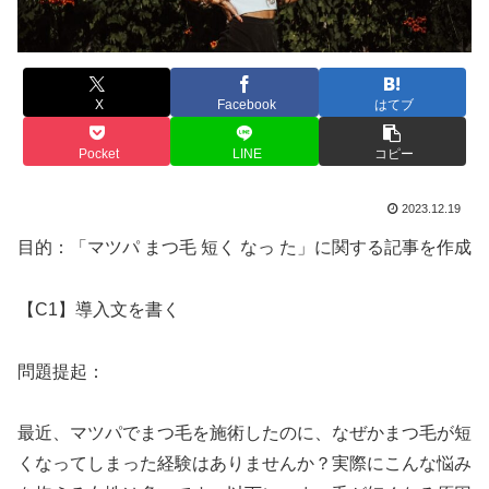
X
Facebook
はてブ
Pocket
LINE
コピー
2023.12.19
目的：「マツパ まつ毛 短く なっ た」に関する記事を作成
【C1】導入文を書く
問題提起：
最近、マツパでまつ毛を施術したのに、なぜかまつ毛が短
くなってしまった経験はありませんか？実際にこんな悩み