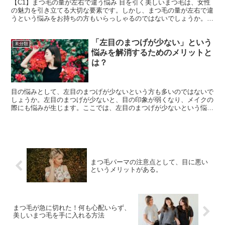
【C1】まつ毛の量が左右で違う悩み 目を引く美しいまつ毛は、女性
の魅力を引き立てる大切な要素です。しかし、まつ毛の量が左右で違
うという悩みをお持ちの方もいらっしゃるのではないでしょうか。実
際にまつ毛の量に左右差がある方の具体例をいくつか見て...
「左目のまつげが少ない」という
未分類
悩みを解消するためのメリットと
は？
目の悩みとして、左目のまつげが少ないという方も多いのではないで
しょうか。左目のまつげが少ないと、目の印象が弱くなり、メイクの
際にも悩みが生じます。ここでは、左目のまつげが少ないという悩み
を持つ女性に向けて、その原因と解決策についてご紹介しま...
まつ毛パーマの注意点として、目に悪い
というメリットがある。
まつ毛が急に切れた！何も心配いらず、
美しいまつ毛を手に入れる方法